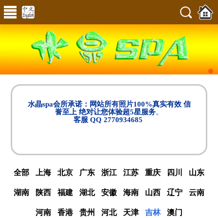
水晶spa会所承诺：网站所有照片100%真实有效 信
誉至上 绝对让您体验超5星服务
。
客服 QQ 2770934685
全部
上海
北京
广东
浙江
江苏
重庆
四川
山东
湖南
陕西
福建
湖北
安徽
海南
山西
辽宁
云南
河南
香港
贵州
河北
天津
吉林
澳门