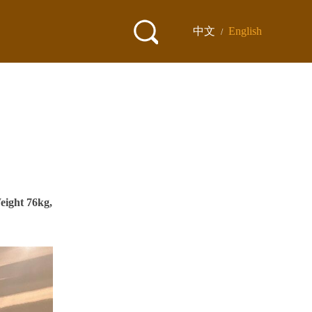
中文
English
/
eight 76kg,