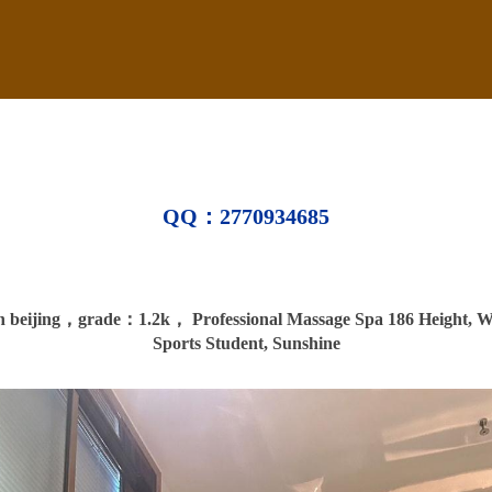
QQ：2770934685
 beijing，
grade：1.2k，
Professional Massage Spa 186 Height, W
Sports Student, Sunshine